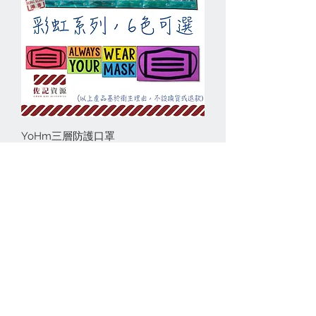
YoHm三層防護口罩
無庫存