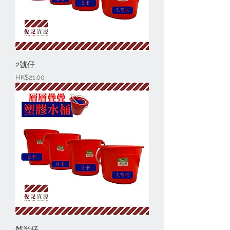
2號仔
價格
HK$21.00
號半仔