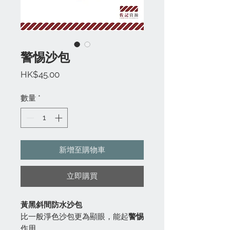
警惕沙包
價
HK$45.00
格
數量
*
新增至購物車
立即購買
黃黑斜間防水沙包
比一般淨色沙包更為顯眼，能起
警惕
作用