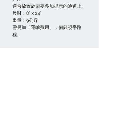
適合放置於需要多加提示的通道上。
尺吋：8" x 24"
重量：9公斤
需另加「運輸費用」，價錢視乎路
程。
聯絡我們
🏭 新界大埔大窩西支路長春酒廠
(倉庫)
📬 新界大埔大窩村 94號 (郵寄)
☎️
+852 6015 8963
📧
sales@chorkeeresources.com
⏰ 星期一至六： 07:30 - 17:00
午休時間： 12:00 - 13:00